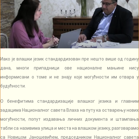
Иако је влашки језик стандардизован пре нешто више од годину
дана, многи припадници ове националне мањине нису
информисани о томе и не знају које могућности им отвара у
будућности.
О бенефитима стандардизације влашког језика и главним
задацима Националног савета Влаха на путу ка остварењу нових
могућности, попут издавања личних документа и штампања
табли са називима улица и места на влашком језику, разговарамо
са Новицом Јаношевићем, председником Националног савета