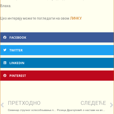
Влаха.
Цео интервју можете погледати на овом
ЛИНКУ
.
FACEBOOK
TWITTER
LINKEDIN
PINTEREST
ПРЕТХОДНО
СЛЕДЕЋЕ
Семинар стручног оспособљавања просветних радника за изборни предмет
Розица Драгојловић о настави на влашком језику