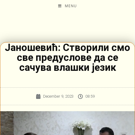
MENU
Јаношевић: Створили смо
све предуслове да се
сачува влашки језик
December 9, 2023
08:59