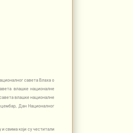
Националног савета Влаха о
савета влашке националне
 савета влашке националне
ецембар, Дан Националног
и свима који су честитали