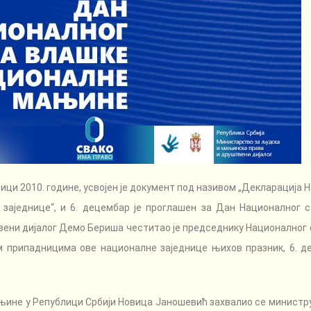
ици 2010. године, усвојен је документ под називом „Декларација 
заједнице“, и 6. децембар је проглашен за Дан Националног 
ени дијалог Демо Бериша честитао је председнику Националног
 припадницима ове националне заједнице њихов празник, 6. д
не у Републици Србији Новица Јаношевић захвалио се министру 