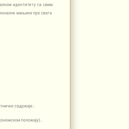
алном идентитету са свим
ационалне мањине пре свега
тничке садржаје ;
ономском положају) ;