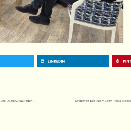
LINKEDIN
PIN
Национални савет Влашке националне мањине на дводневној конференцији „Форум националних савета националних мањина“
Министар Бериша у Бору: Нема угроже