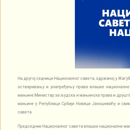
На другој седници Националног савета, одржаној у Жагуб
остваривању и унапређењу права влашке националне 
мањине.Министар за људска и мањинска права и друштв
мањине у Републици Србији Новици Јаношевићу и свим
савета.
Председник Националног савета влашке националне мањи