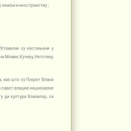
 земљи и иностранству ;
 Углавном су настањени у
а Млави, Кучеву, Неготину,
а, као што су Покрет Влаха
и савет влашке националне
у ди култура Влахилор, са