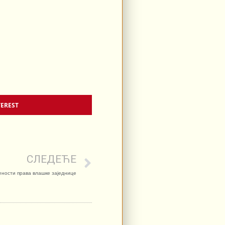
TEREST
СЛЕДЕЋЕ
ности права влашке заједнице