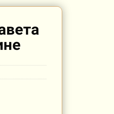
авета
ине