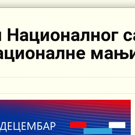
н Националног с
ационалне мањ