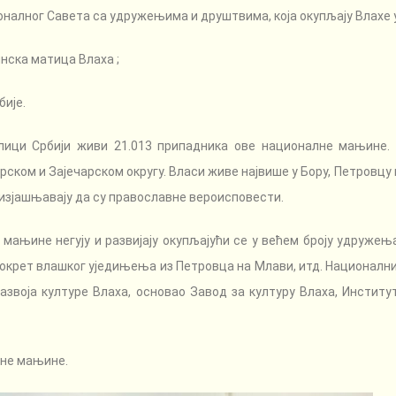
лног Савета са удружењима и друштвима, која окупљају Влахе у
нска матица Влаха ;
ије.
блици Србији живи 21.013 припадника ове националне мањине.
ком и Зајечарском округу. Власи живе највише у Бору, Петровцу н
е изјашњавају да су православне вероисповести.
мањине негују и развијају окупљајући се у већем броју удружењ
 Покрет влашког уједињења из Петровца на Млави, итд. Националн
азвоја културе Влаха, основао Завод за културу Влаха, Институт
лне мањине.