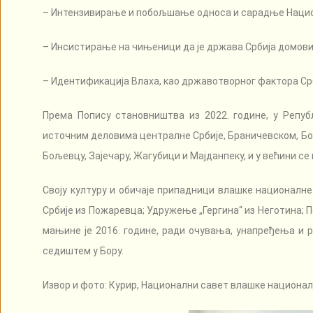
– Интензивирање и побољшање односа и сарадње Национа
– Инсистирање на чињеници да је држава Србија домови
– Идентификација Влаха, као државотворног фактора Срб
Према Попису становништва из 2022. године, у Репу
источним деловима централне Србије, Браничевском, Борс
Бољевцу, Зајечару, Жагубици и Мајданпеку, и у већини с
Своју културу и обичаје припадници влашке националне 
Србије из Пожаревца; Удружење „Гергина“ из Неготина;
мањине је 2016. године, ради очувања, унапређења и р
седиштем у Бору.
Извор и фото: Курир, Национални савет влашке национа