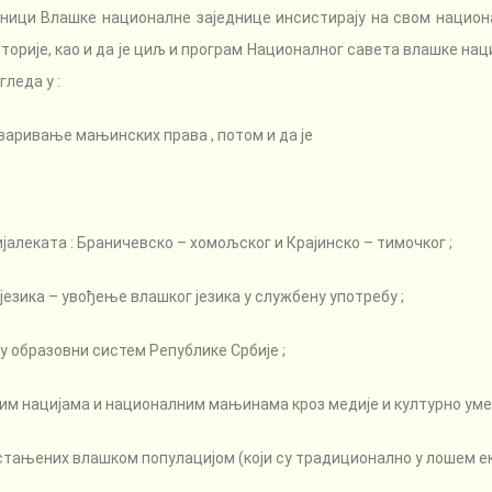
ници Влашке националне заједнице инсистирају на свом национ
торије, као и да је циљ и програм Националног савета влашке н
леда у :
аривање мањинских права , потом и да је
јалеката : Браничевско – хомољског и Крајинско – тимочког ;
езика – увођење влашког језика у службену употребу ;
 у образовни систем Републике Србије ;
гим нацијама и националним мањинама кроз медије и културно уме
стањених влашком популацијом (који су традиционално у лошем ек