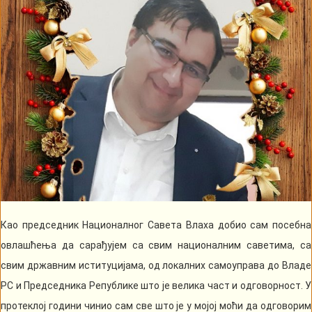
Као председник Националног Савета Влаха добио сам посебна
овлашћења да сарађујем са свим националним саветима, са
свим државним иституцијама, од локалних самоуправа до Владе
РС и Председника Републике што је велика част и одговорност. У
протеклој години чинио сам све што је у мојој моћи да одговорим