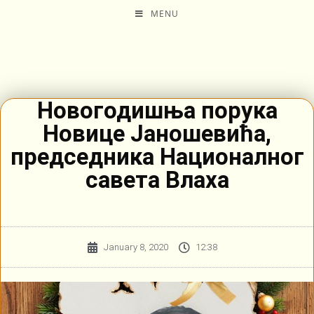
MENU
Новогодишња порука
Новице Јаношевића,
председника Националног
савета Влаха
January 8, 2020
12:38