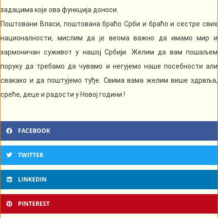
задацима које ова функција доноси.
Поштовани Власи, поштована браћо Срби и браћо и сестре свих
националности, мислим да је веома важно да имамо мир и
хармоничан суживот у нашој Србији. Желим да вам пошаљем
поруку да требамо да чувамо и негујемо наше посебности али
свакако и да поштујемо туђе. Свима вама желим више здрвља,
среће, деце и радости у Новој години !
FACEBOOK
TWITTER
LINKEDIN
PINTEREST