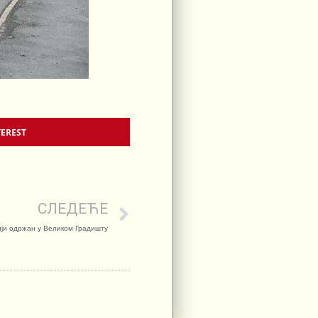
TEREST
СЛЕДЕЋЕ
ји одржан у Великом Градишту