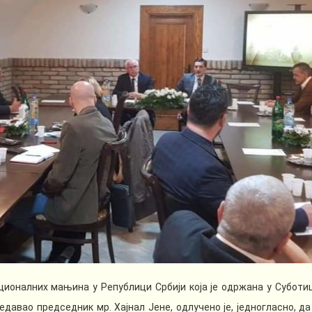
ионалних мањина у Републици Србији која је одржана у Суботи
давао председник мр. Хајнал Јене, одлучено је, једногласно, да