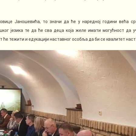
овице Јаношевића, то значи да ће у наредној години већа ср
ког језика те да ће сва деца која желе имати могућност да у
т ће тежити и едукацији наставног особља да би се квалитет наст