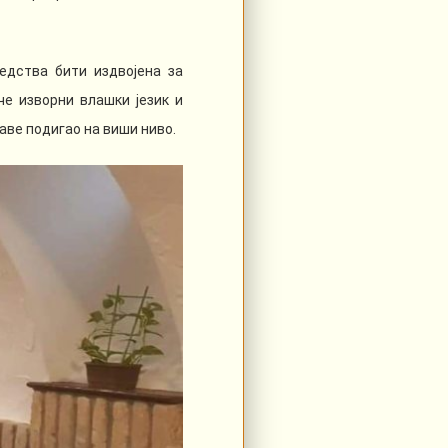
едства бити издвојена за
че изворни влашки језик и
аве подигао на виши ниво.