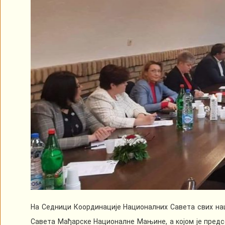
На Седници Координације Националних Савета свих нац
Савета Мађарске Националне Мањине, а којом је предсе