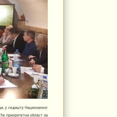
ци, у седишту Националног
 ће приоритетна област за