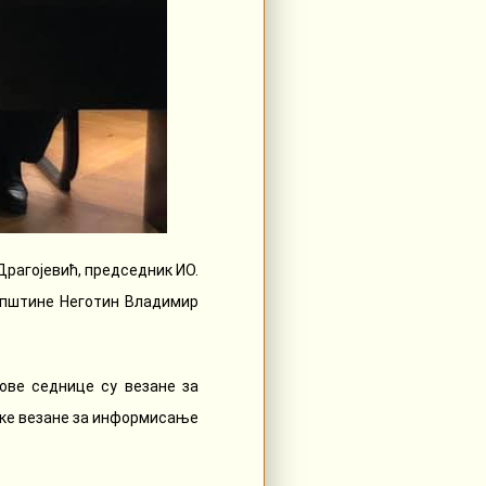
Драгојевић, председник ИО.
општине Неготин Владимир
ове седнице су везане за
луке везане за информисање