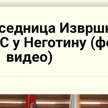
седница Изврш
 у Неготину (ф
видео)