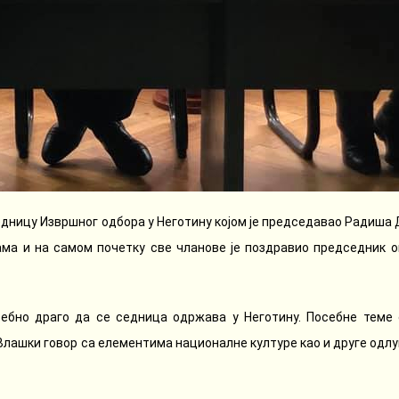
едницу Извршног одбора у Неготину којом је председавао Радиша 
ма и на самом почетку све чланове је поздравио председник 
ебно драго да се седница одржава у Неготину. Посебне теме 
 Влашки говор са елементима националне културе као и друге од