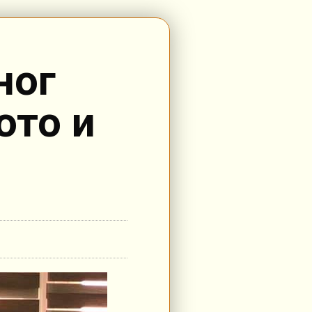
ног
ото и