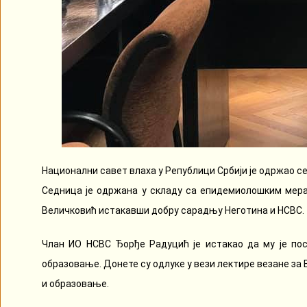
Национални савет влаха у Републици Србији је одржао с
Седница је одржана у складу са епидемиолошким мера
Величковић истакавши добру сарадњу Неготина и НСВС.
Члан ИО НСВС Ђорђе Радуцић је истакао да му је пос
образовање. Донете су одлуке у вези лектире везане за
и образовање.