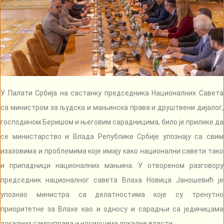
У Палати Србија на састанку председника Националних Савета
са министром за људска и мањинска права и друштвени дијалог,
господином Беришом и његовим сарадницима, било је прилике да
се министарство и Влада Републике Србије упознају са свим
изазовима и проблемима које имају како национални савети тако
и припадници националних мањина. У отвореном разговору
председник националног савета Влаха Новица Јаношевић је
упознао министра са делатностима које су тренутно
приоритетне за Влахе као и односу и сарадњи са јединицама
локалних самоуправа и носиоцима локалне власти.