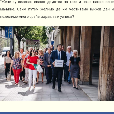
“Жене су ослонац сваког друштва па тако и наше националне
мањине. Овим путем желимо да им честитамо њихов дан и
пожелимо много среће, здравља и успеха”!