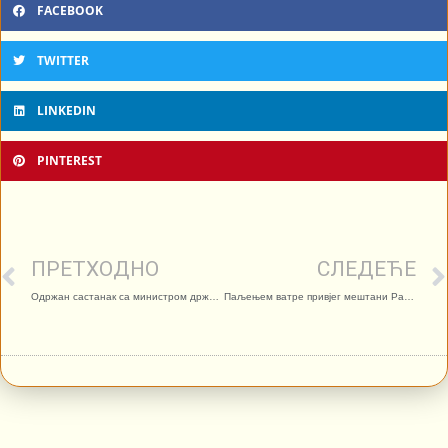
FACEBOOK
TWITTER
LINKEDIN
PINTEREST
ПРЕТХОДНО
СЛЕДЕЋЕ
Одржан састанак са министром државне управе и локалне самоуправе Бранком Ружићем
Паљењем ватре привјег мештани Ракове Баре прославили Беле покладе – Видео прилог