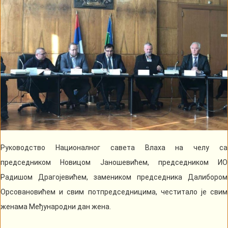
Руководство Националног савета Влаха на челу са
председником Новицом Јаношевићем, председником ИО
Радишом Драгојевићем, замеником председника Далибором
Орсовановићем и свим потпредседницима, честитало је свим
женама Међународни дан жена.