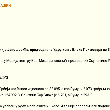
ВЛАШКИ
ија Јаношевића, председника Удружења Влаха Примовара из З
ине, у Медија центру Бор, Мики Јаношевић, председник Скупштине
АШКИ
рбији као Власи изјаснило се 32.095, а као Румуни 2.073 грађанина
ка 124.992. У Општини Бор Влаха је 6.701, а Румуна 293. “
 увођењу румунксог језика у школе. И то није проблем, али подац