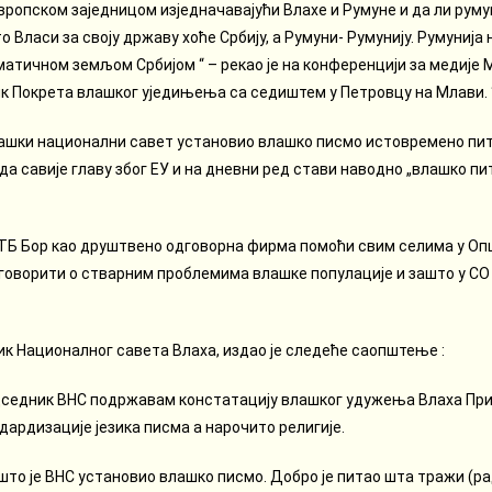
вропском заједницом изједначавајући Влахе и Румуне и да ли рум
о Власи за своју државу хоће Србију, а Румуни- Румунију. Румунија
матичном земљом Србијом “ – рекао је на конференцији за медиј
 Покрета влашког уједињења са седиштем у Петровцу на Млави. 
Влашки национални савет установио влашко писмо истовремено пита
 да савије главу због ЕУ и на дневни ред стави наводно „влашко п
РТБ Бор као друштвено одговорна фирма помоћи свим селима у Оп
 говорити о стварним проблемима влашке популације и зашто у СО 
к Националног савета Влаха, издао је следеће саопштење :
седник ВНС подржавам констатацију влашког удужења Влаха При
ардизације језика писма а нарочито религије.
што је ВНС установио влашко писмо. Добро је питао шта тражи (ра