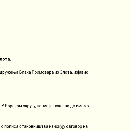
лота.
 Удружења Влаха Примовара из Злота, изјавио
. У Борском округу, попис је показао да имамо
и с пописа становништва изискују одговор на