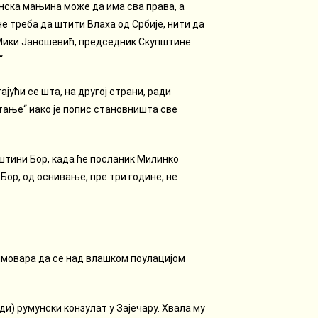
унска мањина може да има сва права, а
 не треба да штити Влаха од Србије, нити да
е Мики Јаношевић, председник Скупштине
“
јући се шта, на другој страни, ради
итање“ иако је попис становништа све
штини Бор, када ће посланик Милинко
Бор, од оснивање, пре три године, не
мовара да се над влашком поулацијом
ди) румунски конзулат у Зајечару. Хвала му