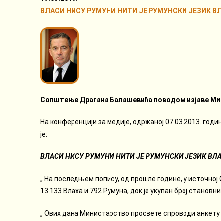
ВЛАСИ НИСУ РУМУНИ НИТИ ЈЕ РУМУНСКИ ЈЕЗИК 
Сопштење Драгана Балашевића поводом изјаве Мик
На конференцији за медије, одржаној 07.03.2013. год
је:
ВЛАСИ НИСУ РУМУНИ НИТИ ЈЕ РУМУНСКИ ЈЕЗИК ВЛ
„ На последњем попису, од прошле године, у источној С
13.133 Влаха и 792 Румуна, док је укупан број становни
„ Ових дана Министарство просвете спроводи анкету о