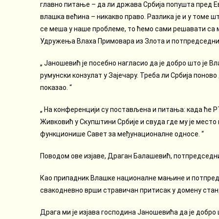
главно питање – да ли држава Србија попушта пред Е
влашка већина – никакво право. Разлика је и у томе шт
се меша у наше проблеме, то ћемо сами решавати са 
Удружења Влаха Примовара из Злота и потпредседник
„ Јаношевић је посебно нагласио да је добро што је 
румунски конзулат у Зајечару. Треба ли Србија поново
показао. “
„ На конференцији су постављена и питања: када ће 
Живковић у Скупштини Србије и свуда где му је место
функционише Савет за међунационалне односе. “
Поводом ове изјаве, Драган Балашевић, потпредседни
Као припадник Влашке националне мањине и потпред
свакодневно врши стравичан притисак у домену станд
Драга ми је изјава господина Јаношевића да је добро 