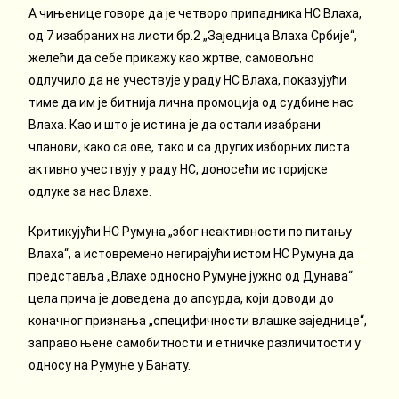
А чињенице говоре да је четворо припадника НС Влаха,
од 7 изабраних на листи бр.2 „Заједница Влаха Србије“,
желећи да себе прикажу као жртве, самовољно
одлучило да не учествује у раду НС Влаха, показујући
тиме да им је битнија лична промоција од судбине нас
Влаха. Као и што је истина је да остали изабрани
чланови, како са ове, тако и са других изборних листа
активно учествују у раду НС, доносећи историјске
одлуке за нас Влахе.
Критикујући НС Румуна „због неактивности по питању
Влаха“, а истовремено негирајући истом НС Румуна да
представља „Влахе односно Румуне јужно од Дунава“
цела прича је доведена до апсурда, који доводи до
коначног признања „специфичности влашке заједнице“,
заправо њене самобитности и етничке различитости у
односу на Румуне у Банату.