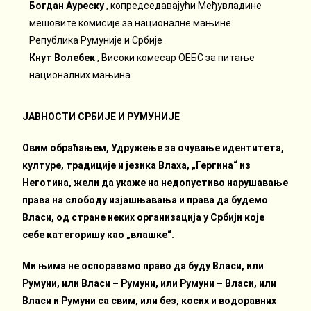
Богдан Ауреску
, копредседавајући Међувладине
мешовите комисије за националне мањине
Република Румуније и Србије
Кнут Волебек
, Високи комесар ОЕБС за питање
националних мањина
ЈАВНОСТИ СРБИЈЕ И РУМУНИЈЕ
Овим обраћањем, Удружење за очување идентитета,
културе, традиције и језика Влаха, „Гергина“ из
Неготина, жели да укаже на недопустиво нарушавање
права на слободу изјашњавања и права да будемо
Власи, од стране неких организација у Србији које
себе категоришу као „влашке“.
Ми њима не оспоравамо право да буду Власи, или
Румуни, или Власи – Румуни, или Румуни – Власи, или
Власи и Румуни са свим, или без, косих и водоравних