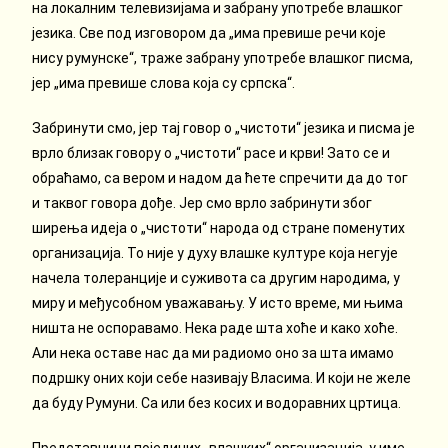
на локалним телевизијама и забрану употребе влашког
језика. Све под изговором да „има превише речи које
нису румунске“, траже забрану употребе влашког писма,
јер „има превише слова која су српска“.
Забринути смо, јер тај говор о „чистоти“ језика и писма је
врло близак говору о „чистоти“ расе и крви! Зато се и
обраћамо, са вером и надом да ћете спречити да до тог
и таквог говора дође. Јер смо врло забринути због
ширења идеја о „чистоти“ народа од стране поменутих
организација. То није у духу влашке културе која негује
начела толеранције и суживота са другим народима, у
миру и међусобном уважавању. У исто време, ми њима
ништа не оспоравамо. Нека раде шта хоће и како хоће.
Али нека оставе нас да ми радиомо оно за шта имамо
подршку оних који себе називају Власима. И који не желе
да буду Румуни. Са или без косих и водоравних цртица.