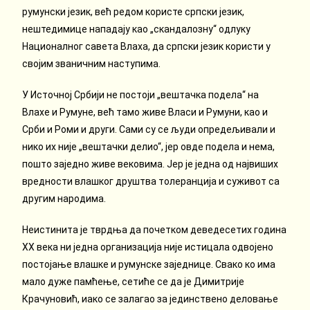
румунски језик, већ редом користе српски језик,
нештедимице нападају као „скандалозну“ одлуку
Националног савета Влаха, да српски језик користи у
својим званичним наступима.
У Источној Србији не постоји „вештачка подела“ на
Влахе и Румуне, већ тамо живе Власи и Румуни, као и
Срби и Роми и други. Сами су се људи опредељивали и
нико их није „вештачки делио“, јер овде подела и нема,
пошто заједно живе вековима. Јер је једна од највиших
вредности влашког друштва толеранција и суживот са
другим народима.
Неистинита је тврдња да почетком деведесетих година
XX века ни једна организација није истицала одвојено
постојање влашке и румунске заједнице. Свако ко има
мало дуже памћење, сетиће се да је Димитрије
Крачуновић, иако се залагао за јединствено деловање