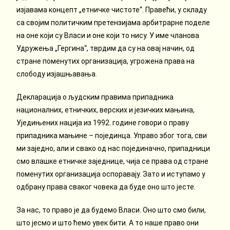
изјавама концепт „етничке чистоте“. Правећи, у складу
са својим политичким претензијама арбитрарне поделе
на оне који су Власи и оне који то нису. У име чланова
Удружења „Гергина“, тврдим да су на овај начин, од
стране поменутих организација, угрожена права на
слободу изјашњавања.
Декларација о људским правима припадника
националних, етничких, верских и језичких мањина,
Уједињених нација из 1992. године говори о праву
припадника мањине – појединца. Управо због тога, сви
ми заједно, али и свако од нас појединачно, припадници
смо влашке етничке заједнице, чија се права од стране
поменутих организација оспоравају. Зато и иступамо у
одбрану права сваког човека да буде оно што јесте.
За нас, то право је да будемо Власи. Оно што смо били,
што јесмо и што ћемо увек бити. А то наше право они