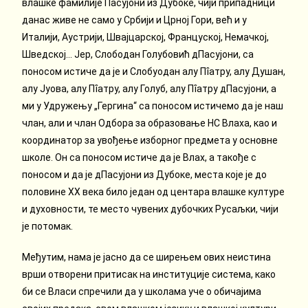
влашке фамилије Пасујони из Дубоке, чији припадници
данас живе не само у Србији и Црној Гори, већ и у
Италији, Аустрији, Швајцарској, Француској, Немачкој,
Шведској… Јер, Слободан Голубовић дПасујони, са
поносом истиче да је и Слобуодан алу Пȋатру, алу Душан,
алу Јуова, алу Пȋатру, алу Голуб, алу Пȋатру дПасујони, а
ми у Удружењу „Гергина“ са поносом истичемо да је наш
члан, али и члан Одбора за образовање НС Влаха, као и
координатор за увођење изборног предмета у основне
школе. Он са поносом истиче да је Влах, а такође с
поносом и да је дПасујони из Дубоке, места које је до
половине XX века било један од центара влашке културе
и духовности, те место чувених дубочких Русаљки, чији
је потомак.
Међутим, нама је јасно да се ширењем ових неистина
врши отворени притисак на институције система, како
би се Власи спречили да у школама уче о обичајима