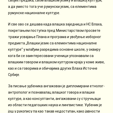
својих предака, свом влашком језику и влашкој култури,
а да уместо тога уче румунски језик, са елементима
румунске националне културе.
И све ово се дешава када влашка заједница и НС Влаха,
покретањем поступка пред Министарством просвете
тражи усвајање Плана и програма и увођење изборног
предмета „Влашки језик са елементима националне
културе“ у млађим разредима основне школе, у оквиру
кога би се заинтересовани ученици упознавали са
влашким говором и влашком културом краја у коме живе,
као и са говорима и обичајима других Влаха Источне
Србије.
За писање уџбеника ангажован је дипломирани етнолог-
антрополог и познавалац влашког говора и влашке
културе, а као консултанти, ангажовани су стручњаци
из области педагошких наука и лингвистике. Уџбеник је
још у рукопису па као такав недоступан, како јавности