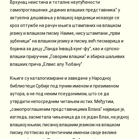
Врхунац неистина и тоталне неупућености
самопроглашених „јединих влашких представника“ у
актуелна дешавања у влашкој заједници исказује се
кроз оптужбе на рачун књига штампаних на влашком
језику и влашком писму. Наиме, нису штампани „први
уџбеници“ на влашком језику и писму, већ песмарица и
бојанка за децу „Панда ȋнвацă кунг-фу“, као и српско-
влашки приручник „Говорим влашки“ и збирка шаљивих
влашких прича „Елвис алу Ћобану“.
Књиге су каталогизиране и заведене у Народној
библиотеци Србије под пуним именом и презименом
аутора, а не под неким псеудонимом, што се да
утврдити непосредним читањем истих. Међутим,
„самопроглашеним представницима Влаха“ највише је,
изгледа, засметала чињеница да се један Влах, на једној
влашкој књизи, писаној влашким језиком на влашком
писму, потписао аутентичним именом своје велике