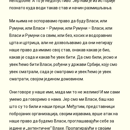
неподобне. А то је недопустиво. Јер нам је из историје
познато куда води такав став и начин размишљања.
Ми њима не оспоравамо право да буду Власи, или
Румуни, или Власи – Румуни, или Румуни – Власи, или
Власи и Румуни са свим, или без, косих и водоравних
црта и цртрица, али не дозвољавамо да они негирају
наше право да имамо свој став, онакав какав је био,
какав је сада и какав ће увек бити. Да смо били, јесмо и
увек ћемо бити Власи, рођени у држави Србији, коју смо
увек сматрали, сада је сматрамо и увек ћемо је увек
сматрати, својом једином домовином.
Они говоре у наше име, мада ми то не желимо! И ми сами
умемо да говоримо о нама. Јер смо ми Власи, баш као
што су то били и наши преци. Међутим, представници
побројаних организација, својим изјавама, врше атак на
наше право да будемо Власи, проглашавајући себе за
једине и „аутентичне“ Влахе. Пропагирајући у својим