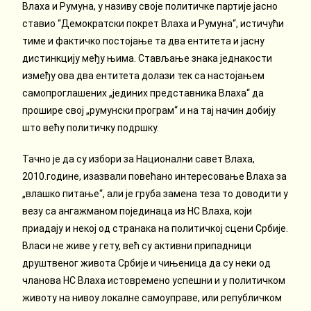
Влаха и Румуна, у називу своје политичке партије јасно
ставио “Демократски покрет Влаха и Румуна“, истичући
тиме и фактичко постојање та два ентитета и јасну
дистинкцију међу њима. Стављање знака једнакости
између ова два ентитета долази тек са настојањем
самопроглашених „јединих представника Влаха“ да
прошире свој „румунски програм“ и на тај начин добију
што већу политичку подршку.
Тачно је да су избори за Национални савет Влаха,
2010.године, изазвали повећано интересовање Влаха за
„влашко питање“, али је груба замена теза то доводити у
везу са ангажманом појединаца из НС Влаха, који
приадају и некој од странака на политичкој сцени Србије.
Власи не живе у гету, већ су активни припадници
друштвеног живота Србије и чињеница да су неки од
чланова НС Влаха истовремено успешни и у политичком
животу на нивоу локалне самоуправе, или републичком