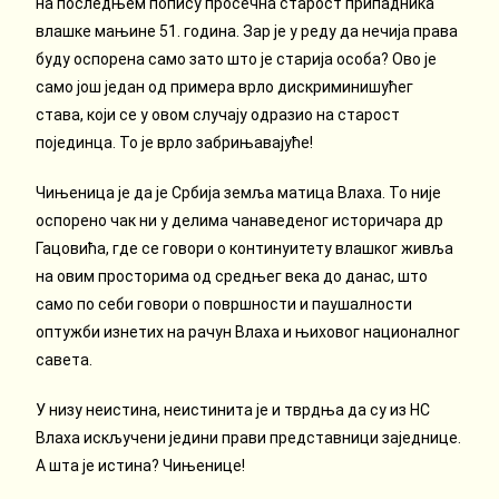
на последњем попису просечна старост припадника
влашке мањине 51. година. Зар је у реду да нечија права
буду оспорена само зато што је старија особа? Ово је
само још један од примера врло дискриминишућег
става, који се у овом случају одразио на старост
појединца. То је врло забрињавајуће!
Чињеница је да је Србија земља матица Влаха. То није
оспорено чак ни у делима чанаведеног историчара др
Гацовића, где се говори о континуитету влашког живља
на овим просторима од средњег века до данас, што
само по себи говори о површности и паушалности
оптужби изнетих на рачун Влаха и њиховог националног
савета.
У низу неистина, неистинита је и тврдња да су из НС
Влаха искључени једини прави представници заједнице.
А шта је истина? Чињенице!