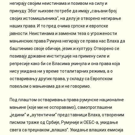
негирају својим неистинама и позивом на силу и
принуду. Због њихове потребе да имају „сањани број
својих истомишљеника“, на делу је отворено негирање
наших права. И то пред очима српске и европске
јавности. Неистинама и заменом теза о угрожености
мањинских права Румуна негирају се права нас Влаха да
баштинимо своје обичаје, језик и културу. Отворено се
позивају државне институције на примену силе и
репресије како би се Власима укинула и она права која
нису укидана ни у време тоталитарних режима, а о
остваривању других права, у складу са Европском
повељом о мањинама да и не говоримо.
Под плаштом остваривања права румунске националне
мањине (које ми не оспоравамо), самопроглашени
„једини“ и „аутентични“ представници Влаха, отвореним
писмом траже од Србије, Румуније и ОЕБС-а, укидање
свега са преџнаком „влашко“. Укидање влашких емисија