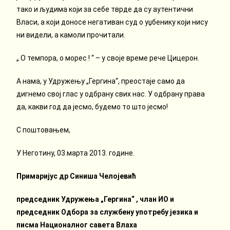
тако и људима који за себе тврде да су аутентични
Власи, а који доносе негативан суд о уџбенику који нису
ни видели, а камоли прочитали.
„ О темпора, о морес ! “ – у своје време рече Цицерон.
А нама, у Удружењу „Гергина“, преостаје само да
дигнемо свој глас у одбрану свих нас. У одбрану права
да, какви год да јесмо, будемо то што јесмо!
С поштовањем,
У Неготину, 03.марта 2013. године.
Примаријус др Синиша Челојевић
председник Удружења „Гергина“ , члан ИО и
председник Одбора за службену употребу језика и
писма Националног савета Влаха