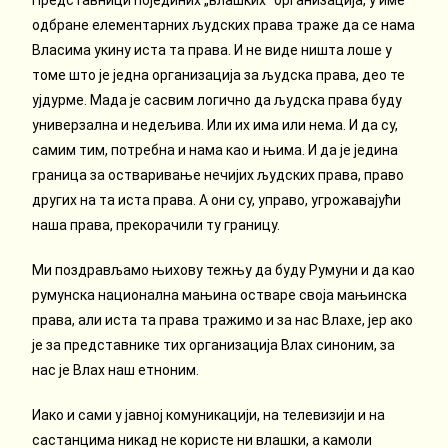
Представници појединих „влашких“ организација, у име
одбране елементарних људских права траже да се нама
Власима укину иста та права. И не виде ништа лоше у
томе што је једна организација за људска права, део те
ујдурме. Мада је сасвим логично да људска права буду
универзална и недељива. Или их има или нема. И да су,
самим тим, потребна и нама као и њима. И да је једина
граница за остваривање нечијих људских права, право
других на та иста права. А они су, управо, угрожавајући
наша права, прекорачили ту границу.
Ми поздрављамо њихову тежњу да буду Румуни и да као
румунска национална мањина остваре своја мањинска
права, али иста та права тражимо и за нас Влахе, јер ако
је за представнике тих организација Влах синоним, за
нас је Влах наш етноним.
Иако и сами у јавној комуникацији, на телевизији и на
састанцима никад не користе ни влашки, а камоли