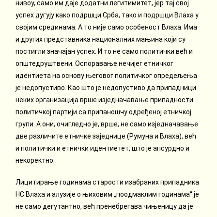
нивоу, само им даје додатни легитимитет, јер тај свој
успех дугују како подршци Срба, тако и подршци Влаха у
својим срединама. А то није само особеност Влаха. Има
и других представника националних мањина који су
постигли значајан успех. И то не само политички већ и
општедруштвени. Оспоравање нечијег етничког
идентиета на основу његовог политичког опредељења
је недопустиво. Као што је недопустиво да припадници
неких организација врше изједначавање припадности
политичкој партији са припаношчу одређеној етничкој
групи. А они, очигледно је, врше, не само изједначавање
две различите етничке заједнице (Румуна и Влаха), већ
и политички и етнички идентиетет, што је апсурдно и
некоректно.
Лицитирање годинама старости изабраних припадника
НС Влаха и алузије о њиховим „поодмаклим годинама“ је
не само дегутантно, већ пренебрегава чињеницу да је