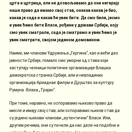
црта и цртрица, али не дозвољавамо да они негирају
наше право да имамо свој став, онакав какав је био,
какав је сада и какав ће увек бити. Да смо били, јесмо
и увек ћемо бити Власи, рођени у држави Србији, коју
смо увек сматрали, сада је сматрамо и увек ћемо је
увек сматрати, својом једином домовином.
Наиме, ми чланови Удружења „Гергина“, као и већи део
јавности Србије, помало смо уморни од става који
заступају челници политичке организације Влашка
демократска странка Србије, али и невладиних
организација Ариаднае филум и Друштво за културу
Румуна -Влаха „Трајан“.
При томе, наравно, не оспоравамо њихово право да
мисле и имају свој став, али оспоравамо њихов став да
су једино њихови чланови „аутентични“ Власи. Или,
другим речима, они су почели да нас деле на подобне и