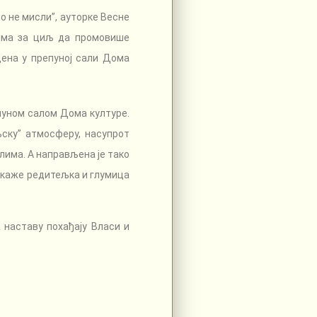
о не мисли”, ауторке Весне
 има за циљ да промовише
дена у препуној сали Дома
епуном салом Дома културе.
љску” атмосферу, насупрот
лима. А направљена је тако
у- каже редитељка и глумица
 наставу похађају Власи и