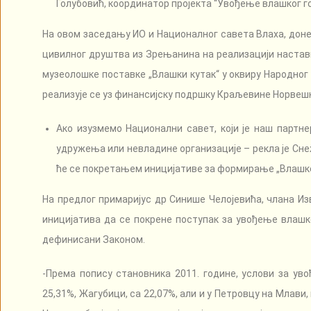
Голубовић, координатор пројекта “Увођење влашког г
На овом заседању ИО и Националног савета Влаха, донет
цивилног друштва из Зрењанина на реализацији наставка
музеолошке поставке „Влашки кутак“ у оквиру Народног 
реализује се уз финансијску подршку Краљевине Норвеш
Ако изузмемо Национални савет, који је наш партне
удружења или невладине организације – рекла је Сне
ће се покретањем иницијативе за формирање „Влашког 
На предлог примаријус др Синише Челојевића, члана Из
иницијатива да се покрене поступак за увођење влашко
дефинисани Законом.
-Према попису становника 2011. године, услови за ув
25,31%, Жагубици, са 22,07%, али и у Петровцу на Млави, 