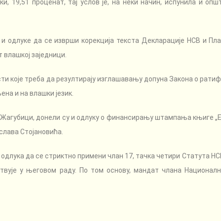
ки, 19,51 проценат, тај услов је, на неки начин, испунила и оп
 и одлуке да се изврши корекција текста Декларације НСВ и Пл
т влашкој заједници.
ости које треба да резултирају изглашавању допуна Закона о рати
на и на влашки језик.
 Жагубици, донели су и одлуку о финансирању штампања књиге „Е
слава Стојановића.
 одлука да се стриктно примени члан 17, тачка четири Статута НСВ
ствује у његовом раду. По том основу, мандат члана Национал