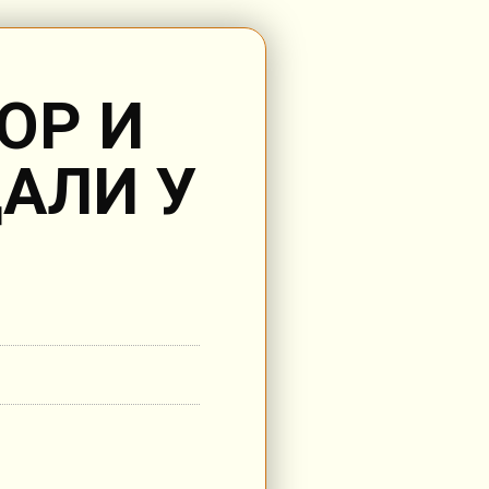
ОР И
АЛИ У