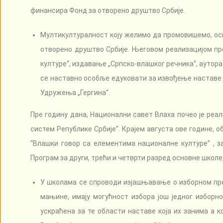
финансира Фонд за отворено друштво Србије.
Мултикултуралност коју желимо да промовишемо, основн
отворено друштво Србије. Његовом реализацијом пр
културе“, издавање „Српско-влашког речника“, аутора
се наставно особље едуковати за извођење наставе н
Удружења „Гергина“.
Пре годину дана, Национални савет Влаха почео је реа
систем Републике Србије”. Крајем августа ове године, 
“Влашки говор са елементима националне културе” , з
Програм за други, трећи и четврти разред основне школе, 
У школама се спроводи изјашњавање о изборном пре
мањине, имају могућност избора још једног изборно
ускраћена за те области наставе која их занима а 