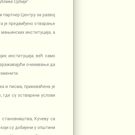
блике Србије”.
и партнер Центру за развој
ога је предвиђено отварање
х мањинских институција, а
јих институција, већ само
изражавајући очекивање да
роменити.
а и писма, приихваћена је
, где су остварени услови
г становништва, Кучеву са
 који су добијени у општини