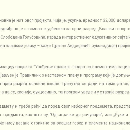
а је нит овог пројекта, чија је, укупна, вредност 32.000 долара
едвиђено је штампање уџбеника за први разред „Влашки говор
 Слободана Голубовића, израда интерактивног едукативног сајта и
а влашком језику – каже Драган Андрејевић, руководилац пројек
лизацију пројекта “Увођење влашког говора са елементима нацио
објављен је Правилник о наставном плану и програму који је доп
а први разред основне школе. Тренутно се ради на томе да се,
а да се, касније, сукцесивно, тај програм уведе и у старије разред
дмету и треба рећи да поред овог изборног предемета, предс
г предмета, као што су “Од играчке до рачунара“, или „Руке и 
које нису везане стриктно за влашки говор и елементе национал