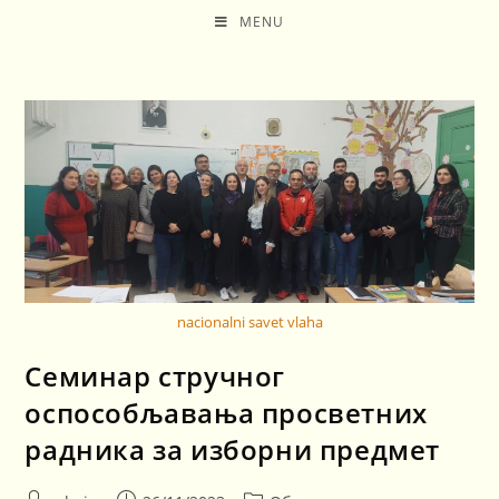
MENU
nacionalni savet vlaha
Семинар стручног
оспособљавања просветних
радника за изборни предмет