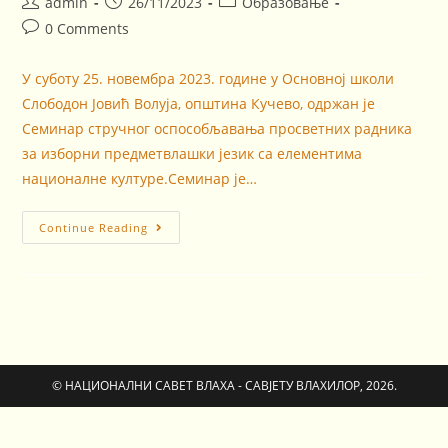
admin
26/11/2023
Образовање
0 Comments
У суботу 25. новембра 2023. године у Основној школи
Слободон Јовић Волуја, општина Кучево, одржан је
Семинар стручног оспособљавања просветних радника
за изборни предметвлашки језик са елементима
националне културе.Семинар је…
Continue Reading
© НАЦИОНАЛНИ САВЕТ ВЛАХА - САВЈЕТУ ВЛАХИЛОР, 2026.