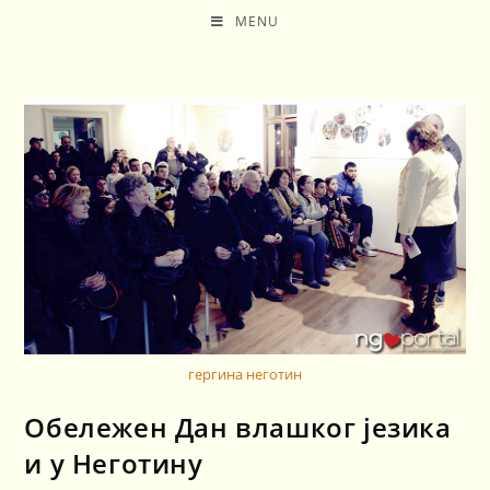
MENU
гергина неготин
Обележен Дан влашког језика
и у Неготину