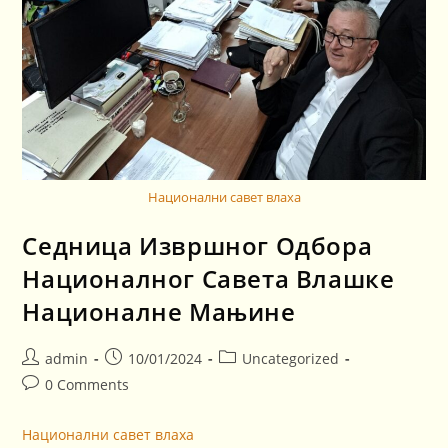
Национални савет влаха
Седница Извршног Одбора
Националног Савета Влашке
Националне Мањине
admin
10/01/2024
Uncategorized
0 Comments
Национални савет влаха